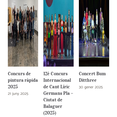
Concurs de
12è Concurs
Concert Bum
C
pintura ràpida
Internacional
Ditthree
l
2025
de Cant Líric
30 gener 2025
(
21 juny 2025
Germans Pla –
3
Ciutat de
Balaguer
(2025)