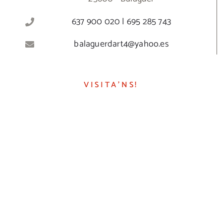
637 900 020 | 695 285 743
balaguerdart4@yahoo.es
VISITA’NS!