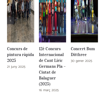
Concurs de
12è Concurs
Concert Bum
C
pintura ràpida
Internacional
Ditthree
l
2025
de Cant Líric
30 gener 2025
(
21 juny 2025
Germans Pla –
3
Ciutat de
Balaguer
(2025)
16 març 2025