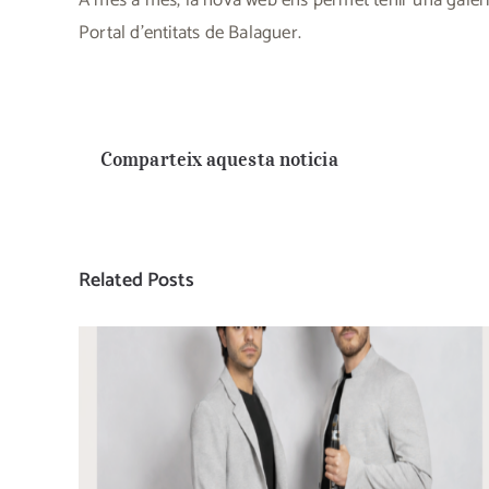
A més a més, la nova web ens permet tenir una galeria 
Portal d’entitats de Balaguer.
Comparteix aquesta noticia
Related Posts