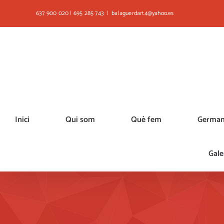
Skip
637 900 020 | 695 285 743
|
balaguerdart4@yahoo.es
to
content
Inici
Qui som
Què fem
German
Gale