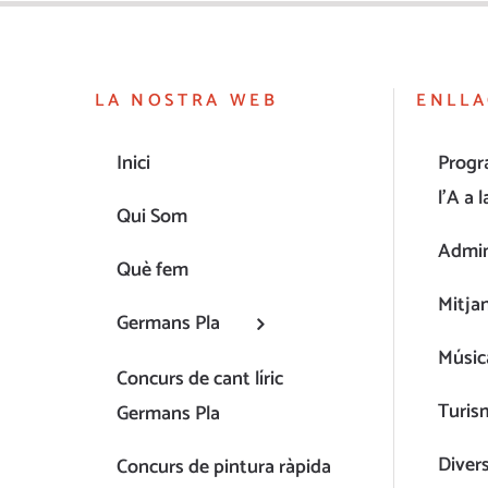
LA NOSTRA WEB
ENLLA
Inici
Progr
l’A a l
Qui Som
Admin
Què fem
Mitja
Germans Pla
Músic
Concurs de cant líric
Turis
Germans Pla
Diver
Concurs de pintura ràpida