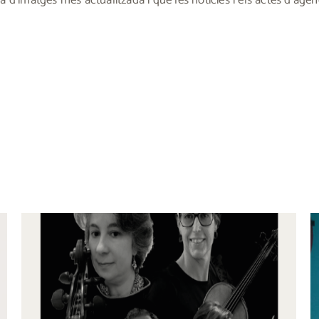
d’imatges més actualitzada i que les notícies i els actes d’agen