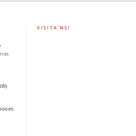
VISITA’NS!
A
rras
 285
hoo.es