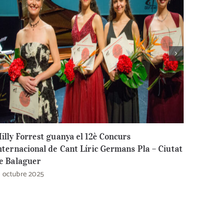
illy Forrest guanya el 12è Concurs
12è Co
nternacional de Cant Líric Germans Pla – Ciutat
Pla – 
e Balaguer
21 sete
1 octubre 2025