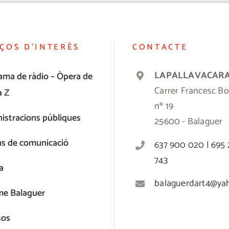
ÇOS D’INTERÈS
CONTACTE
LAPALLAVACAR
ama de ràdio – Òpera de
Carrer Francesc Bo
a Z
nº 19
istracions públiques
25600 - Balaguer
ns de comunicació
637 900 020 | 695
743
a
balaguerdart4@ya
me Balaguer
sos