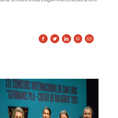
da de la nostra entitat estiguin interconectats amb el
Facebook
Twitter
LinkedIn
Whatsapp
Email