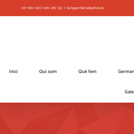
Skip
637 900 020 | 695 285 743
|
balaguerdart4@yahoo.es
to
content
Inici
Qui som
Què fem
German
Gale