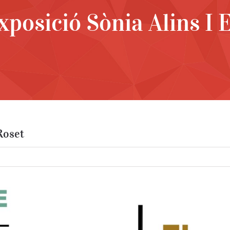
exposició Sònia Alins I 
Roset