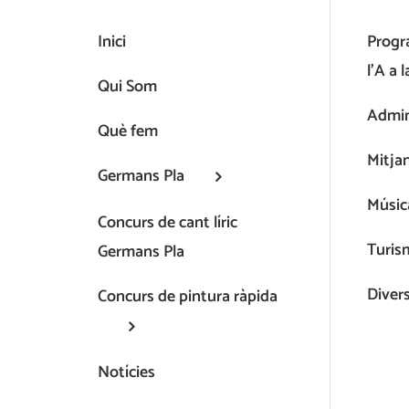
Inici
Progr
l’A a l
Qui Som
Admin
Què fem
Mitja
Germans Pla
Músic
Concurs de cant líric
Turis
Germans Pla
Diver
Concurs de pintura ràpida
Notícies