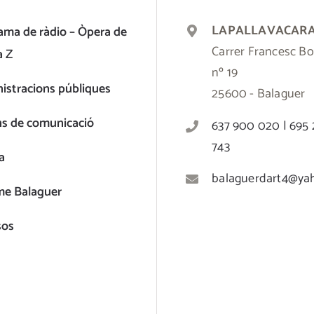
LAPALLAVACAR
ama de ràdio – Òpera de
Carrer Francesc Bo
a Z
nº 19
istracions públiques
25600 - Balaguer
ns de comunicació
637 900 020 | 695
743
a
balaguerdart4@ya
me Balaguer
sos