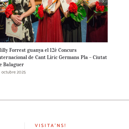
illy Forrest guanya el 12è Concurs
12è Co
nternacional de Cant Líric Germans Pla – Ciutat
Pla – 
e Balaguer
21 sete
1 octubre 2025
VISITA’NS!