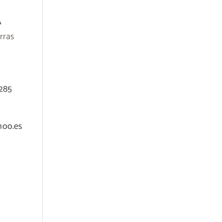
A
rras
 285
hoo.es