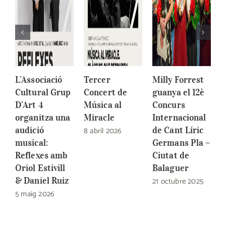
L’Associació
Tercer
Milly Forrest
1
Cultural Grup
Concert de
guanya el 12è
I
D’Art 4
Música al
Concurs
d
organitza una
Miracle
Internacional
G
audició
8 abril 2026
de Cant Líric
C
musical:
Germans Pla –
B
Reflexes amb
Ciutat de
2
Oriol Estivill
Balaguer
& Daniel Ruiz
21 octubre 2025
5 maig 2026