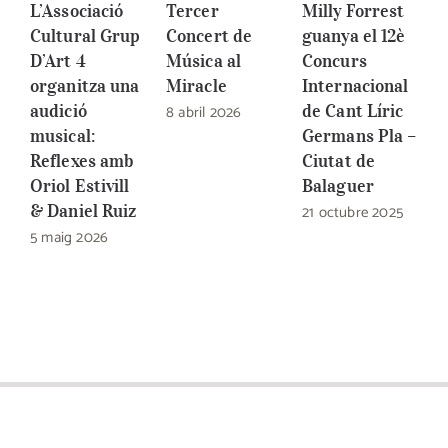
L’Associació
Tercer
Milly Forrest
1
Cultural Grup
Concert de
guanya el 12è
I
D’Art 4
Música al
Concurs
d
organitza una
Miracle
Internacional
G
audició
8 abril 2026
de Cant Líric
C
musical:
Germans Pla –
B
Reflexes amb
Ciutat de
2
Oriol Estivill
Balaguer
& Daniel Ruiz
21 octubre 2025
5 maig 2026