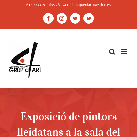
Skip
637 900 020 | 695 285 743
|
balaguerdart4@yahoo.es
to
content
Facebook
Instagram
Twitter
Twitter
Exposició de pintors
lleidatans a la sala del