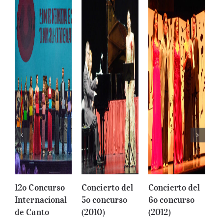
12o Concurso
Concierto del
Concierto del
C
Internacional
5o concurso
6o concurso
7
de Canto
(2010)
(2012)
(