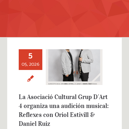
5
La Asociació
Cultural Grup D´Art
05, 2026
4 organiza una
audición musical:
Reflexes con Oriol
Estivill & Daniel
Ruiz
La Asociació Cultural Grup D´Art
4 organiza una audición musical:
Reflexes con Oriol Estivill &
Daniel Ruiz