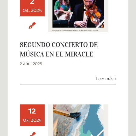
2
SEGUNDO
04, 2025
CONCIERTO DE
MÚSICA EN EL
MIRACLE
SEGUNDO CONCIERTO DE
MÚSICA EN EL MIRACLE
2 abril 2025
Leer más
12
4º CONCURSO DE
03, 2025
PINTURA RÁPIDA
“GRUP D’ART4 –