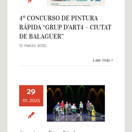
CIUTAT DE
BALAGUER”
4º CONCURSO DE PINTURA
RÁPIDA “GRUP D’ART4 – CIUTAT
DE BALAGUER”
12 marzo 2025
Leer más
29
01, 2025
Concierto Bum
Ditthree