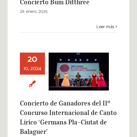
Concierto Bum Ditthree
29 enero 2025
Leer más
20
Concierto de
Ganadores del 11º
10, 2024
Concurso
Internacional de
Canto Lírico
‘Germans Pla–
Ciutat de Balaguer’
Concierto de Ganadores del 11º
Concurso Internacional de Canto
Lírico ‘Germans Pla–Ciutat de
Balaguer’