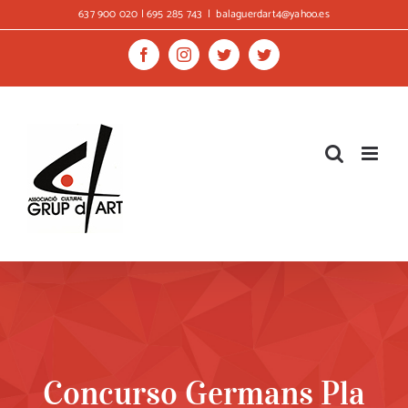
Skip
637 900 020 | 695 285 743
|
balaguerdart4@yahoo.es
to
content
Facebook
Instagram
Twitter
Twitter
Concurso Germans Pla