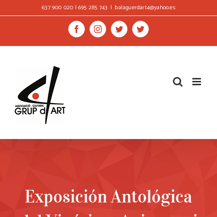
Skip
637 900 020 | 695 285 743
|
balaguerdart4@yahoo.es
to
content
Facebook
Instagram
Twitter
Twitter
Exposición Antológica