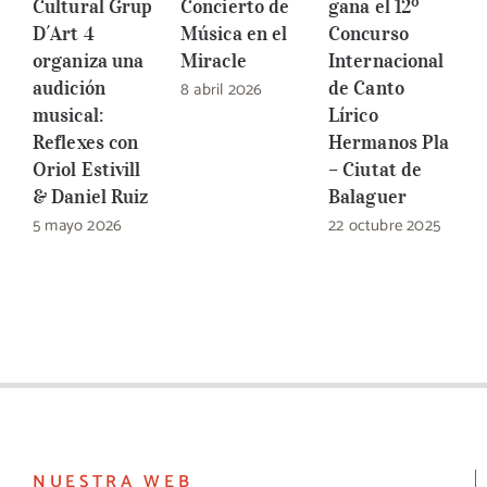
Cultural Grup
Concierto de
gana el 12º
I
D´Art 4
Música en el
Concurso
d
organiza una
Miracle
Internacional
G
audición
8 abril 2026
de Canto
C
musical:
Lírico
B
Reflexes con
Hermanos Pla
2
Oriol Estivill
– Ciutat de
& Daniel Ruiz
Balaguer
5 mayo 2026
22 octubre 2025
NUESTRA WEB