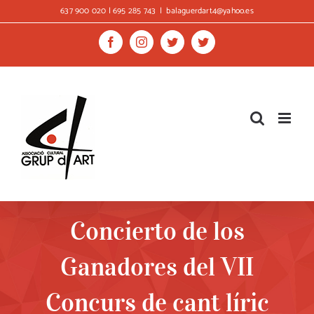
Skip
637 900 020 | 695 285 743
|
balaguerdart4@yahoo.es
to
content
Facebook
Instagram
Twitter
Twitter
Concierto de los
Ganadores del VII
Concurs de cant líric