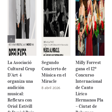
La Asociació
Segundo
Milly Forrest
1
Cultural Grup
Concierto de
gana el 12º
I
D´Art 4
Música en el
Concurso
d
organiza una
Miracle
Internacional
G
audición
8 abril 2026
de Canto
C
musical:
Lírico
B
Reflexes con
Hermanos Pla
2
Oriol Estivill
– Ciutat de