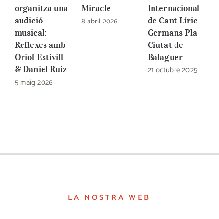
organitza una
Miracle
Internacional
G
audició
8 abril 2026
de Cant Líric
C
musical:
Germans Pla –
B
Reflexes amb
Ciutat de
2
Oriol Estivill
Balaguer
& Daniel Ruiz
21 octubre 2025
5 maig 2026
LA NOSTRA WEB