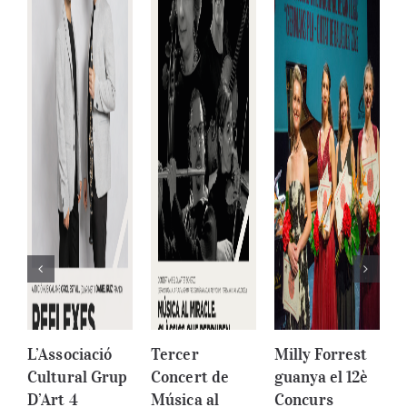
L’Associació
Tercer
Milly Forrest
1
Cultural Grup
Concert de
guanya el 12è
I
D’Art 4
Música al
Concurs
d