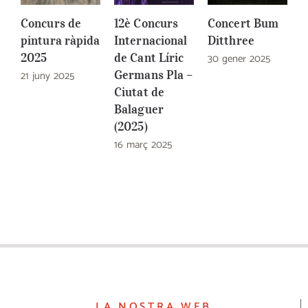
Concurs de
12è Concurs
Concert Bum
C
pintura ràpida
Internacional
Ditthree
l
2025
de Cant Líric
30 gener 2025
(
21 juny 2025
Germans Pla –
3
Ciutat de
Balaguer
(2025)
16 març 2025
LA NOSTRA WEB