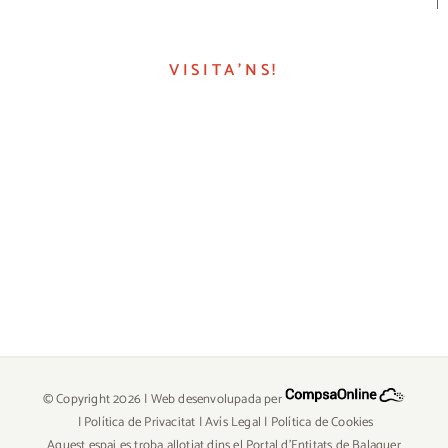
VISITA’NS!
© Copyright
2026 | Web desenvolupada per
|
Política de Privacitat
|
Avís Legal
|
Política de Cookies
Aquest espai es troba allotjat dins el Portal d'Entitats de Balaguer