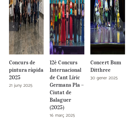
Concurs de
12è Concurs
Concert Bum
1
pintura ràpida
Internacional
Ditthree
I
2025
de Cant Líric
30 gener 2025
d
21 juny 2025
Germans Pla –
G
Ciutat de
C
Balaguer
B
(2025)
(
16 març 2025
4